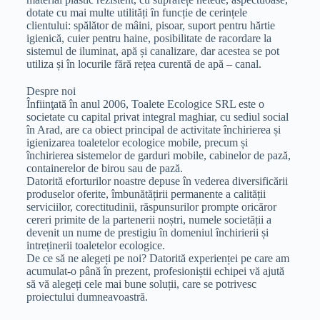
dotate cu mai multe utilități în funcție de cerințele
clientului: spălător de mâini, pisoar, suport pentru hărtie
igienică, cuier pentru haine, posibilitate de racordare la
sistemul de iluminat, apă și canalizare, dar acestea se pot
utiliza și în locurile fără rețea curentă de apă – canal.
Despre noi
Înfiinţată în anul 2006, Toalete Ecologice SRL este o
societate cu capital privat integral maghiar, cu sediul social
în Arad, are ca obiect principal de activitate închirierea și
igienizarea toaletelor ecologice mobile, precum și
închirierea sistemelor de garduri mobile, cabinelor de pază,
containerelor de birou sau de pază.
Datorită eforturilor noastre depuse în vederea diversificării
produselor oferite, îmbunătățirii permanente a calității
serviciilor, corectitudinii, răspunsurilor prompte oricăror
cereri primite de la partenerii noștri, numele societății a
devenit un nume de prestigiu în domeniul închirierii și
intreținerii toaletelor ecologice.
De ce să ne alegeți pe noi? Datorită experienței pe care am
acumulat-o până în prezent, profesioniștii echipei vă ajută
să vă alegeți cele mai bune soluții, care se potrivesc
proiectului dumneavoastră.