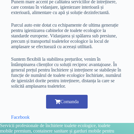
Punem mare accent pe calitatea serviciilor de intreținere,
care constau în vidanjare, igieniezare interioară și
exterioară, alimentare cu apă și soluție dezinfectantă.
Parcul auto este dotat cu echipamente de ultima generație
pentru igienizarea cabinelor de toalete ecologice la
standarde europene. Vidanjarea și spălarea sub presiune,
precum și transportul toaletelor ecologice la locul de
amplasare se efectuează cu aceeași utilitară.
Suntem flexibili la stabilirea prețurilor, venim în
întâmpinarea clienților cu soluții reciproc avantajoase. În
general prețul pentru închiriere și intreținere se stabilește în
funcție de numărul de toalete ecologice închiriate, numărul
de igienizări dorite pentru intreținere, distanța la care se
solicită amplasarea toaletelor.
Comanda
Facebook
Servicii profesionale de închiriere toalete ecologice, toalete
mobile premium, containere sanitare și garduri mobile pentru