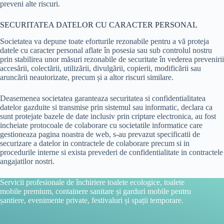
preveni alte riscuri.
SECURITATEA DATELOR CU CARACTER PERSONAL
Societatea va depune toate eforturile rezonabile pentru a vă proteja
datele cu caracter personal aflate în posesia sau sub controlul nostru
prin stabilirea unor măsuri rezonabile de securitate în vederea prevenirii
accesării, colectării, utilizării, divulgării, copierii, modificării sau
aruncării neautorizate, precum și a altor riscuri similare.
Deasemenea societatea garanteaza securitatea si confidentialitatea
datelor gazduite si transmise prin sistemul sau informatic, declara ca
sunt protejate bazele de date inclusiv prin criptare electronica, au fost
incheiate protocoale de colaborare cu societatile informatice care
gestioneaza pagina noastra de web, s-au prevazut specificatii de
securizare a datelor in contractele de colaborare precum si in
procedurile interne si exista prevederi de confidentialitate in contractele
angajatilor nostri.
Servicii profesionale de închiriere toalete ecologice, toalete
mobile premium, containere sanitare și garduri mobile pentru
șantiere, evenimente private, festivaluri și spații temporare.