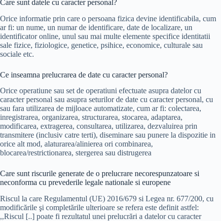
Care sunt datele cu caracter personal?
Orice informatie prin care o persoana fizica devine identificabila, cum
ar fi: un nume, un numar de identificare, date de localizare, un
identificator online, unul sau mai multe elemente specifice identitatii
sale fizice, fiziologice, genetice, psihice, economice, culturale sau
sociale etc.
Ce inseamna prelucrarea de date cu caracter personal?
Orice operatiune sau set de operatiuni efectuate asupra datelor cu
caracter personal sau asupra seturilor de date cu caracter personal, cu
sau fara utilizarea de mijloace automatizate, cum ar fi: colectarea,
inregistrarea, organizarea, structurarea, stocarea, adaptarea,
modificarea, extragerea, consultarea, utilizarea, dezvaluirea prin
transmitere (inclusiv catre terti), diseminare sau punere la dispozitie in
orice alt mod, alaturarea/alinierea ori combinarea,
blocarea/restrictionarea, stergerea sau distrugerea
Care sunt riscurile generate de o prelucrare necorespunzatoare si
neconforma cu prevederile legale nationale si europene
Riscul la care Regulamentul (UE) 2016/679 si Legea nr. 677/200, cu
modificările şi completările ulterioare se refera este definit astfel:
,,Riscul [..] poate fi rezultatul unei prelucrări a datelor cu caracter