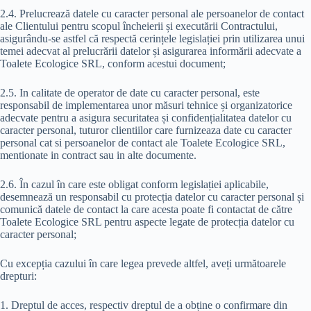
2.4. Prelucrează datele cu caracter personal ale persoanelor de contact
ale Clientului pentru scopul încheierii și executării Contractului,
asigurându-se astfel că respectă cerințele legislației prin utilizarea unui
temei adecvat al prelucrării datelor și asigurarea informării adecvate a
Toalete Ecologice SRL, conform acestui document;
2.5. In calitate de operator de date cu caracter personal, este
responsabil de implementarea unor măsuri tehnice și organizatorice
adecvate pentru a asigura securitatea și confidențialitatea datelor cu
caracter personal, tuturor clientiilor care furnizeaza date cu caracter
personal cat si persoanelor de contact ale Toalete Ecologice SRL,
mentionate in contract sau in alte documente.
2.6. În cazul în care este obligat conform legislației aplicabile,
desemnează un responsabil cu protecția datelor cu caracter personal și
comunică datele de contact la care acesta poate fi contactat de către
Toalete Ecologice SRL pentru aspecte legate de protecția datelor cu
caracter personal;
Cu excepția cazului în care legea prevede altfel, aveți următoarele
drepturi:
1. Dreptul de acces, respectiv dreptul de a obține o confirmare din