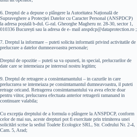
6. Dreptul de a depune o plângere la Autoritatea Națională de
Supraveghere a Protecției Datelor cu Caracter Personal (ANSPDCP)
la adresa poștală b-dul. G-ral. Gheorghe Magheru nr. 28-30, sector 1,
010336 București sau la adresa de e- mail anspdcp@dataprotection.ro ;
7. Dreptul la informare – puteti solicita informatii privind activitatile de
prelucrare a datelor dumneavoastra personale;
Dreptul de opozitie – puteti sa va opuneti, in special, prelucrarilor de
date care se intemeiaza pe interesul nostru legitim;
9. Dreptul de retragere a consimtamantului – in cazurile in care
prelucrarea se intemeiaza pe consimtamantul dumneavoastra, il puteti
retrage oricand. Retragerea consimtamantului va avea efecte doar
pentru viitor, prelucrarea efectuata anterior retragerii ramanand in
continuare valabila;
Cu excepția dreptului de a formula o plângere la ANSPDCP, conform
celor de mai sus, aceste drepturi pot fi exercitate prin trimiterea unei
solicitări scrise la sediul Toalete Ecologice SRL, Str. Codrului Nr. 2-4,
Cam. 5, Arad;