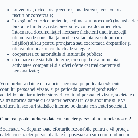
prevenirea, detectarea precum și analizarea și gestionarea
riscurilor comerciale;
în legătură cu orice pretenție, acțiune sau procedură (inclusiv, dar
fără a ne limita la, redactarea și revizuirea documentelor,
întocmirea documentației necesare încheierii unei tranzacții,
obținerea de consultanță juridică și facilitarea soluționării
litigiilor) și/sau pentru protejarea sau exercitarea drepturilor și
obligațiilor noastre contractuale și legale;
cooperarea cu autoritățile și instituțiile publice;
efectuarea de statistici interne, cu scopul de a imbunatati
activitatea companiei si a oferi oferte cat mai coerente si
personalizate;
Vom prelucra datele cu caracter personal pe perioada existentei
contului persoanei vizate, si pe perioada garantiei produselor
achizitionate, iar ulterior stergerii contului persoanei vizate, societatea
va transforma datele cu caracter personal in date anonime si le va
prelucra in scopuri statistice interne, pe durata existentei societatii.
Cine mai poate prelucra date cu caracter personal in numele nostru?
Societatea va depune toate eforturile rezonabile pentru a vă proteja
datele cu caracter personal aflate în posesia sau sub controlul nostru