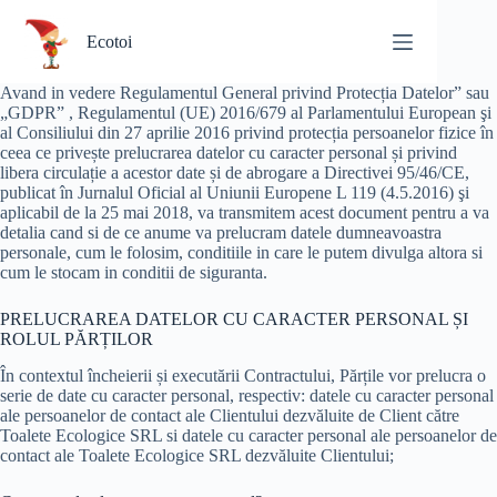
Sari
la
Ecotoi
conținut
Avand in vedere Regulamentul General privind Protecția Datelor” sau
„GDPR” , Regulamentul (UE) 2016/679 al Parlamentului European şi
al Consiliului din 27 aprilie 2016 privind protecția persoanelor fizice în
ceea ce privește prelucrarea datelor cu caracter personal și privind
libera circulație a acestor date și de abrogare a Directivei 95/46/CE,
publicat în Jurnalul Oficial al Uniunii Europene L 119 (4.5.2016) şi
aplicabil de la 25 mai 2018, va transmitem acest document pentru a va
detalia cand si de ce anume va prelucram datele dumneavoastra
personale, cum le folosim, conditiile in care le putem divulga altora si
cum le stocam in conditii de siguranta.
PRELUCRAREA DATELOR CU CARACTER PERSONAL ȘI
ROLUL PĂRȚILOR
În contextul încheierii și executării Contractului, Părțile vor prelucra o
serie de date cu caracter personal, respectiv: datele cu caracter personal
ale persoanelor de contact ale Clientului dezvăluite de Client către
Toalete Ecologice SRL si datele cu caracter personal ale persoanelor de
contact ale Toalete Ecologice SRL dezvăluite Clientului;