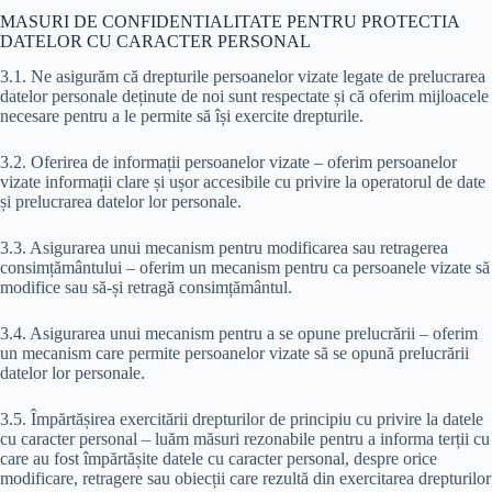
MASURI DE CONFIDENTIALITATE PENTRU PROTECTIA
DATELOR CU CARACTER PERSONAL
3.1. Ne asigurăm că drepturile persoanelor vizate legate de prelucrarea
datelor personale deținute de noi sunt respectate și că oferim mijloacele
necesare pentru a le permite să își exercite drepturile.
3.2. Oferirea de informații persoanelor vizate – oferim persoanelor
vizate informații clare și ușor accesibile cu privire la operatorul de date
și prelucrarea datelor lor personale.
3.3. Asigurarea unui mecanism pentru modificarea sau retragerea
consimțământului – oferim un mecanism pentru ca persoanele vizate să
modifice sau să-și retragă consimțământul.
3.4. Asigurarea unui mecanism pentru a se opune prelucrării – oferim
un mecanism care permite persoanelor vizate să se opună prelucrării
datelor lor personale.
3.5. Împărtășirea exercitării drepturilor de principiu cu privire la datele
cu caracter personal – luăm măsuri rezonabile pentru a informa terții cu
care au fost împărtășite datele cu caracter personal, despre orice
modificare, retragere sau obiecții care rezultă din exercitarea drepturilor