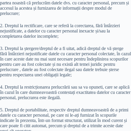
partea noastră că prelucrăm datele dvs. cu caracter personal, precum și
accesul la acestea și furnizarea de informații despre modul de
prelucrare;
2. Dreptul la rectificare, care se referă la corectarea, fără întârzieri
nejustificate, a datelor cu caracter personal inexacte și/sau la
completarea datelor incomplete;
3. Dreptul la ștergere/dreptul de a fi uitat, adică dreptul de vă șterge
fără întârzieri nejustificate datele cu caracter personal colectate, în cazul
în care aceste date nu mai sunt necesare pentru îndeplinirea scopurilor
pentru care au fost colectate și nu există alt temei juridic pentru
prelucrare , datele au fost colectate ilegal sau datele trebuie șterse
pentru respectarea unei obligații legale;
4. Dreptul la restricționarea prelucrării sau sa va opuneti, care se aplică
în cazul în care dumneavoastră contestați exactitatea datelor cu caracter
personal, prelucrarea este ilegală.
5. Dreptul de portabilitate, respectiv dreptul dumneavoastră de a primi
datele cu caracter personal, pe care ni le-ați furnizat în scopurile
indicate în prezenta, într-un format structurat, utilizat în mod curent și
care poate fi citit automat, precum și dreptul de a trimite aceste date
unui alt operator;