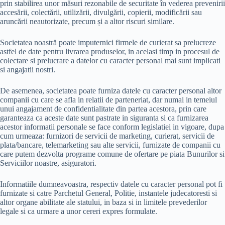
prin stabilirea unor măsuri rezonabile de securitate în vederea prevenirii
accesării, colectării, utilizării, divulgării, copierii, modificării sau
aruncării neautorizate, precum și a altor riscuri similare.
Societatea noastră poate imputernici firmele de curierat sa prelucreze
astfel de date pentru livrarea produselor, in acelasi timp in procesul de
colectare si prelucrare a datelor cu caracter personal mai sunt implicati
si angajatii nostri.
De asemenea, societatea poate furniza datele cu caracter personal altor
companii cu care se afla in relatii de parteneriat, dar numai in temeiul
unui angajament de confidentialitate din partea acestora, prin care
garanteaza ca aceste date sunt pastrate in siguranta si ca furnizarea
acestor informatii personale se face conform legislatiei in vigoare, dupa
cum urmeaza: furnizori de servicii de marketing, curierat, servicii de
plata/bancare, telemarketing sau alte servicii, furnizate de companii cu
care putem dezvolta programe comune de ofertare pe piata Bunurilor si
Serviciilor noastre, asiguratori.
Informatiile dumneavoastra, respectiv datele cu caracter personal pot fi
furnizate si catre Parchetul General, Politie, instantele judecatoresti si
altor organe abilitate ale statului, in baza si in limitele prevederilor
legale si ca urmare a unor cereri expres formulate.