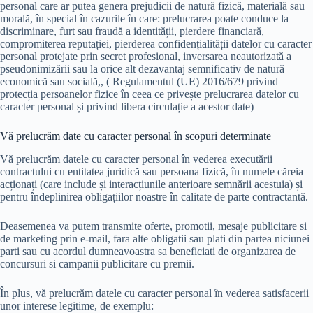
personal care ar putea genera prejudicii de natură fizică, materială sau
morală, în special în cazurile în care: prelucrarea poate conduce la
discriminare, furt sau fraudă a identității, pierdere financiară,
compromiterea reputației, pierderea confidențialității datelor cu caracter
personal protejate prin secret profesional, inversarea neautorizată a
pseudonimizării sau la orice alt dezavantaj semnificativ de natură
economică sau socială,, ( Regulamentul (UE) 2016/679 privind
protecția persoanelor fizice în ceea ce privește prelucrarea datelor cu
caracter personal și privind libera circulație a acestor date)
Vă prelucrăm date cu caracter personal în scopuri determinate
Vă prelucrăm datele cu caracter personal în vederea executării
contractului cu entitatea juridică sau persoana fizică, în numele căreia
acționați (care include și interacțiunile anterioare semnării acestuia) și
pentru îndeplinirea obligațiilor noastre în calitate de parte contractantă.
Deasemenea va putem transmite oferte, promotii, mesaje publicitare si
de marketing prin e-mail, fara alte obligatii sau plati din partea niciunei
parti sau cu acordul dumneavoastra sa beneficiati de organizarea de
concursuri si campanii publicitare cu premii.
În plus, vă prelucrăm datele cu caracter personal în vederea satisfacerii
unor interese legitime, de exemplu: