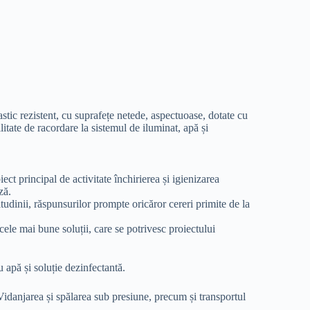
stic rezistent, cu suprafețe netede, aspectuoase, dotate cu
ilitate de racordare la sistemul de iluminat, apă și
ect principal de activitate închirierea și igienizarea
ză.
itudinii, răspunsurilor prompte oricăror cereri primite de la
cele mai bune soluții, care se potrivesc proiectului
u apă și soluție dezinfectantă.
Vidanjarea și spălarea sub presiune, precum și transportul