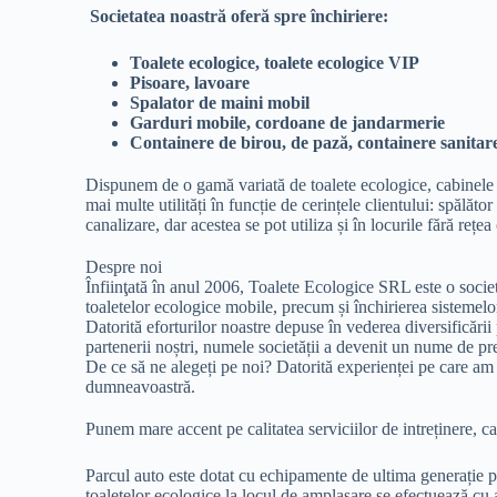
Societatea noastră oferă spre închiriere:
Toalete ecologice, toalete ecologice VIP
Pisoare, lavoare
Spalator de maini mobil
Garduri mobile, cordoane de jandarmerie
Containere de birou, de pază, containere sanitar
Dispunem de o gamă variată de toalete ecologice, cabinele WC
mai multe utilități în funcție de cerințele clientului: spălăto
canalizare, dar acestea se pot utiliza și în locurile fără rețe
Despre noi
Înfiinţată în anul 2006, Toalete Ecologice SRL este o societat
toaletelor ecologice mobile, precum și închirierea sistemel
Datorită eforturilor noastre depuse în vederea diversificării 
partenerii noștri, numele societății a devenit un nume de pres
De ce să ne alegeți pe noi? Datorită experienței pe care am a
dumneavoastră.
Punem mare accent pe calitatea serviciilor de intreținere, ca
Parcul auto este dotat cu echipamente de ultima generație p
toaletelor ecologice la locul de amplasare se efectuează cu a