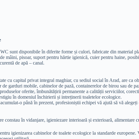
e
 sunt disponibile în diferite forme și culori, fabricate din material pla
r de mâini, pisoar, suport pentru hărtie igienică, cuier pentru haine, posib
a curentă de apă – canal.
e cu capital privat integral maghiar, cu sediul social în Arad, are ca obi
or de garduri mobile, cabinelor de pază, containerelor de birou sau de pa
produselor oferite, îmbunătățirii permanente a calității serviciilor, corect
tigiu în domeniul închirierii și intreținerii toaletelor ecologice.
cumulat-o până în prezent, profesioniștii echipei vă ajută să vă alegeți 
re constau în vidanjare, igieniezare interioară și exterioară, alimentare c
entru igienizarea cabinelor de toalete ecologice la standarde europene. 
ceeași utilitară.