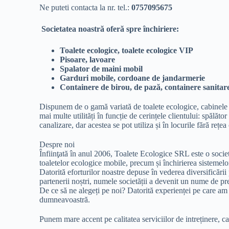
Ne puteti contacta la nr. tel.:
0757095675
Societatea noastră oferă spre închiriere:
Toalete ecologice, toalete ecologice VIP
Pisoare, lavoare
Spalator de maini mobil
Garduri mobile, cordoane de jandarmerie
Containere de birou, de pază, containere sanitar
Dispunem de o gamă variată de toalete ecologice, cabinele WC
mai multe utilități în funcție de cerințele clientului: spălăto
canalizare, dar acestea se pot utiliza și în locurile fără rețe
Despre noi
Înfiinţată în anul 2006, Toalete Ecologice SRL este o societat
toaletelor ecologice mobile, precum și închirierea sistemel
Datorită eforturilor noastre depuse în vederea diversificării 
partenerii noștri, numele societății a devenit un nume de pres
De ce să ne alegeți pe noi? Datorită experienței pe care am a
dumneavoastră.
Punem mare accent pe calitatea serviciilor de intreținere, ca