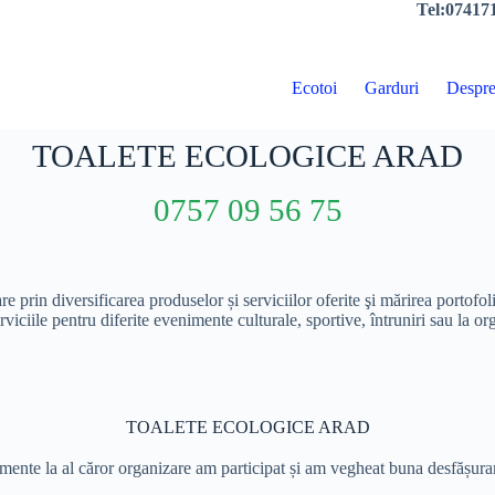
Tel:074171
Ecotoi
Garduri
Despre
TOALETE ECOLOGICE ARAD
0757 09 56 75
prin diversificarea produselor și serviciilor oferite şi mărirea portofoliu
iile pentru diferite evenimente culturale, sportive, întruniri sau la org
TOALETE ECOLOGICE ARAD​
ente la al căror organizare am participat și am vegheat buna desfășurar