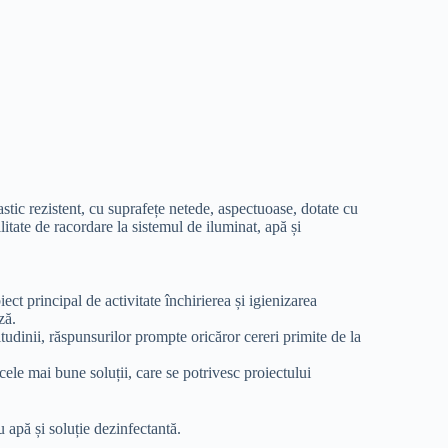
stic rezistent, cu suprafețe netede, aspectuoase, dotate cu
ilitate de racordare la sistemul de iluminat, apă și
ect principal de activitate închirierea și igienizarea
ză.
itudinii, răspunsurilor prompte oricăror cereri primite de la
cele mai bune soluții, care se potrivesc proiectului
u apă și soluție dezinfectantă.