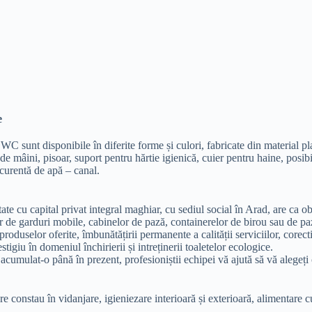
e
 sunt disponibile în diferite forme și culori, fabricate din material pla
r de mâini, pisoar, suport pentru hărtie igienică, cuier pentru haine, posib
a curentă de apă – canal.
e cu capital privat integral maghiar, cu sediul social în Arad, are ca obi
or de garduri mobile, cabinelor de pază, containerelor de birou sau de pa
produselor oferite, îmbunătățirii permanente a calității serviciilor, corect
tigiu în domeniul închirierii și intreținerii toaletelor ecologice.
cumulat-o până în prezent, profesioniștii echipei vă ajută să vă alegeți 
re constau în vidanjare, igieniezare interioară și exterioară, alimentare c