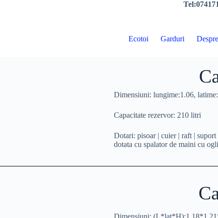
Tel:074171
Ecotoi
Garduri
Despre
Ca
Dimensiuni:
lungime:1.06, latime
Capacitate rezervor:
210 litri
Dotari:
pisoar | cuier | raft | supor
dotata cu spalator de maini cu ogl
Ca
Dimensiuni:
(L*lat*H):1.18*1.21