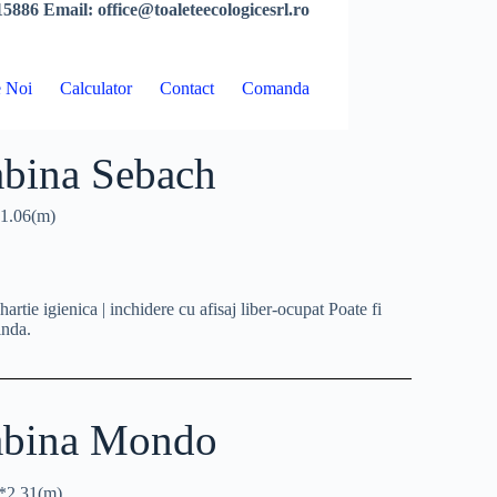
5886 Email: office@toaleteecologicesrl.ro
 Noi
Calculator
Contact
Comanda
bina Sebach
:1.06(m)
t hartie igienica | inchidere cu afisaj liber-ocupat Poate fi
inda.
bina Mondo
*2.31(m)