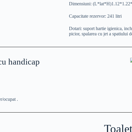
Dimensiuni:
(L*lat*H)1.12*1.22
Capacitate rezervor:
241 litri
Dotari:
suport hartie igienica, inc
picior, spalarea cu jet a spatiului
cu handicap
er/ocupat .
Toale